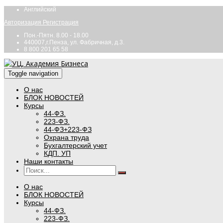
Английский
Авторизация
Регистрация
Пон.-Пятн. 8.00 - 18.00
440007,г.Пенза, ул. Фабричная, д.3.
8 800 201 65 58
Toggle navigation
О нас
БЛОК НОВОСТЕЙ
Курсы
44-ФЗ.
223-ФЗ.
44-ФЗ+223-ФЗ
Охрана труда
Бухгалтерский учет
КДП. УП
Наши контакты
О нас
БЛОК НОВОСТЕЙ
Курсы
44-ФЗ.
223-ФЗ.