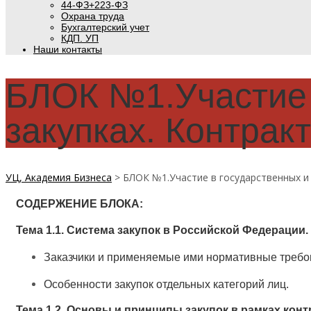
44-ФЗ+223-ФЗ
Охрана труда
Бухгалтерский учет
КДП. УП
Наши контакты
БЛОК №1.Участие 
закупках. Контрак
УЦ, Академия Бизнеса
>
БЛОК №1.Участие в государственных и 
СОДЕРЖЕНИЕ БЛОКА:
Тема 1.1.
Система закупок в Российской Федерации.
Заказчики и применяемые ими нормативные требо
Особенности закупок отдельных категорий лиц.
Тема 1.2.
Основы и принципы закупок в рамках кон