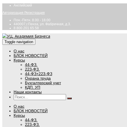
Английский
Авторизация
Регистрация
Пон.-Пятн. 8.00 - 18.00
440007,г.Пенза, ул. Фабричная, д.3.
8 800 201 65 58
Toggle navigation
О нас
БЛОК НОВОСТЕЙ
Курсы
44-ФЗ.
223-ФЗ.
44-ФЗ+223-ФЗ
Охрана труда
Бухгалтерский учет
КДП. УП
Наши контакты
О нас
БЛОК НОВОСТЕЙ
Курсы
44-ФЗ.
223-ФЗ.