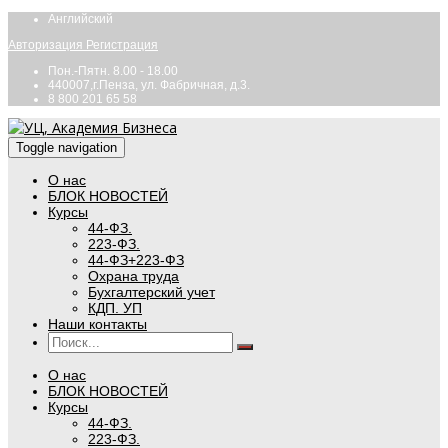
Английский
Авторизация
Регистрация
Пон.-Пятн. 8.00 - 18.00
440007,г.Пенза, ул. Фабричная, д.3.
8 800 201 65 58
Toggle navigation
О нас
БЛОК НОВОСТЕЙ
Курсы
44-ФЗ.
223-ФЗ.
44-ФЗ+223-ФЗ
Охрана труда
Бухгалтерский учет
КДП. УП
Наши контакты
О нас
БЛОК НОВОСТЕЙ
Курсы
44-ФЗ.
223-ФЗ.