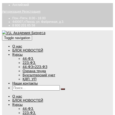
Английский
Авторизация
Регистрация
Пон.-Пятн. 8.00 - 18.00
440007,г.Пенза, ул. Фабричная, д.3.
8 800 201 65 58
Toggle navigation
О нас
БЛОК НОВОСТЕЙ
Курсы
44-ФЗ.
223-ФЗ.
44-ФЗ+223-ФЗ
Охрана труда
Бухгалтерский учет
КДП. УП
Наши контакты
О нас
БЛОК НОВОСТЕЙ
Курсы
44-ФЗ.
223-ФЗ.