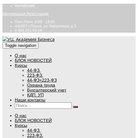
Английский
Авторизация
Регистрация
Пон.-Пятн. 8.00 - 18.00
440007,г.Пенза, ул. Фабричная, д.3.
8 800 201 65 58
Toggle navigation
О нас
БЛОК НОВОСТЕЙ
Курсы
44-ФЗ.
223-ФЗ.
44-ФЗ+223-ФЗ
Охрана труда
Бухгалтерский учет
КДП. УП
Наши контакты
О нас
БЛОК НОВОСТЕЙ
Курсы
44-ФЗ.
223-ФЗ.