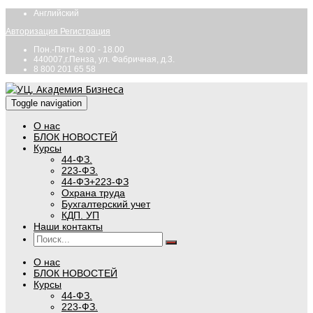
Английский
Авторизация
Регистрация
Пон.-Пятн. 8.00 - 18.00
440007,г.Пенза, ул. Фабричная, д.3.
8 800 201 65 58
Toggle navigation
О нас
БЛОК НОВОСТЕЙ
Курсы
44-ФЗ.
223-ФЗ.
44-ФЗ+223-ФЗ
Охрана труда
Бухгалтерский учет
КДП. УП
Наши контакты
О нас
БЛОК НОВОСТЕЙ
Курсы
44-ФЗ.
223-ФЗ.