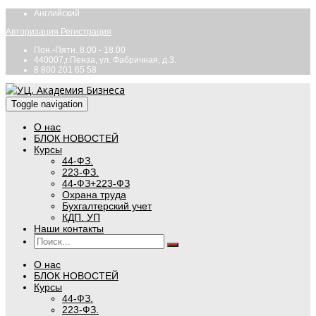
Английский
Авторизация
Регистрация
Пон.-Пятн. 8.00 - 18.00
440007,г.Пенза, ул. Фабричная, д.3.
8 800 201 65 58
Toggle navigation
О нас
БЛОК НОВОСТЕЙ
Курсы
44-ФЗ.
223-ФЗ.
44-ФЗ+223-ФЗ
Охрана труда
Бухгалтерский учет
КДП. УП
Наши контакты
О нас
БЛОК НОВОСТЕЙ
Курсы
44-ФЗ.
223-ФЗ.