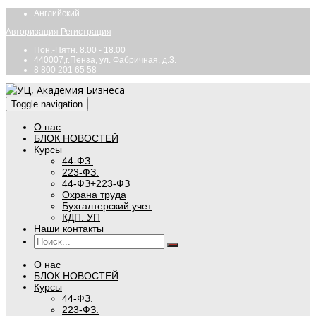
Английский
Авторизация
Регистрация
Пон.-Пятн. 8.00 - 18.00
440007,г.Пенза, ул. Фабричная, д.3.
8 800 201 65 58
Toggle navigation
О нас
БЛОК НОВОСТЕЙ
Курсы
44-ФЗ.
223-ФЗ.
44-ФЗ+223-ФЗ
Охрана труда
Бухгалтерский учет
КДП. УП
Наши контакты
О нас
БЛОК НОВОСТЕЙ
Курсы
44-ФЗ.
223-ФЗ.