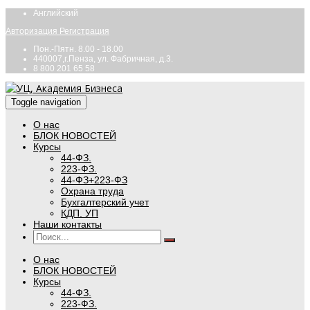
Английский
Авторизация
Регистрация
Пон.-Пятн. 8.00 - 18.00
440007,г.Пенза, ул. Фабричная, д.3.
8 800 201 65 58
Toggle navigation
О нас
БЛОК НОВОСТЕЙ
Курсы
44-ФЗ.
223-ФЗ.
44-ФЗ+223-ФЗ
Охрана труда
Бухгалтерский учет
КДП. УП
Наши контакты
О нас
БЛОК НОВОСТЕЙ
Курсы
44-ФЗ.
223-ФЗ.