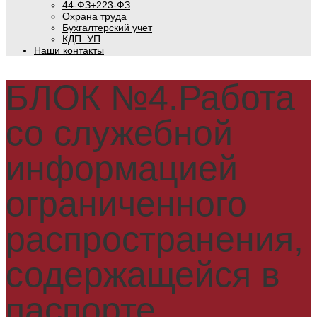
44-ФЗ+223-ФЗ
Охрана труда
Бухгалтерский учет
КДП. УП
Наши контакты
БЛОК №4.Работа
со служебной
информацией
ограниченного
распространения,
содержащейся в
паспорте