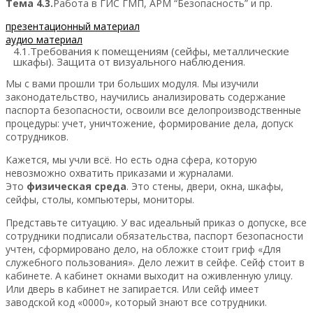
Тема 4.3.
Работа в ГИС ГМП, АРМ “Безопасность” и пр.
презентационный материал
аудио материал
4.1.Требования к помещениям (сейфы, металлические
шкафы). Защита от визуального наблюдения.
Мы с вами прошли три больших модуля. Мы изучили
законодательство, научились анализировать содержание
паспорта безопасности, освоили все делопроизводственные
процедуры: учет, уничтожение, формирование дела, допуск
сотрудников.
Кажется, мы учли всё. Но есть одна сфера, которую
невозможно охватить приказами и журналами.
Это
физическая среда
. Это стены, двери, окна, шкафы,
сейфы, столы, компьютеры, мониторы.
Представьте ситуацию. У вас идеальный приказ о допуске, все
сотрудники подписали обязательства, паспорт безопасности
учтен, сформировано дело, на обложке стоит гриф «Для
служебного пользования». Дело лежит в сейфе. Сейф стоит в
кабинете. А кабинет окнами выходит на оживленную улицу.
Или дверь в кабинет не запирается. Или сейф имеет
заводской код «0000», который знают все сотрудники.