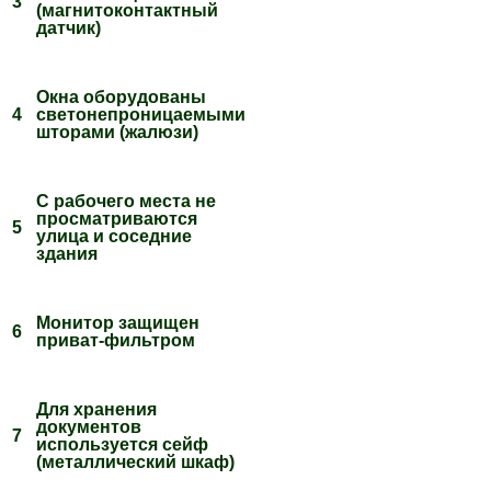
3
(магнитоконтактный
датчик)
Окна оборудованы
4
светонепроницаемыми
шторами (жалюзи)
С рабочего места не
просматриваются
5
улица и соседние
здания
Монитор защищен
6
приват-фильтром
Для хранения
документов
7
используется сейф
(металлический шкаф)