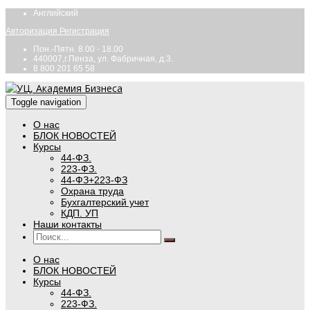
Английский
Авторизация
Регистрация
Пон.-Пятн. 8.00 - 18.00
440007,г.Пенза, ул. Фабричная, д.3.
8 800 201 65 58
Toggle navigation
О нас
БЛОК НОВОСТЕЙ
Курсы
44-ФЗ.
223-ФЗ.
44-ФЗ+223-ФЗ
Охрана труда
Бухгалтерский учет
КДП. УП
Наши контакты
О нас
БЛОК НОВОСТЕЙ
Курсы
44-ФЗ.
223-ФЗ.