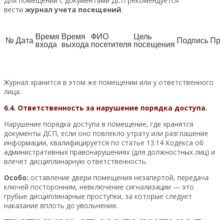
Для помещений с документами ДСП рекомендуется
вести
журнал учета посещений
.
Время
Время
ФИО
Цель
№
Дата
Подпись
Пр
входа
выхода
посетителя
посещения
Журнал хранится в этом же помещении или у ответственного
лица.
6.4. Ответственность за нарушение порядка доступа.
Нарушение порядка доступа в помещение, где хранятся
документы ДСП, если оно повлекло утрату или разглашение
информации, квалифицируется по статье 13.14 Кодекса об
административных правонарушениях (для должностных лиц) и
влечет дисциплинарную ответственность.
Особо:
оставление двери помещения незапертой, передача
ключей посторонним, невключение сигнализации — это
грубые дисциплинарные проступки, за которые следует
наказание вплоть до увольнения.