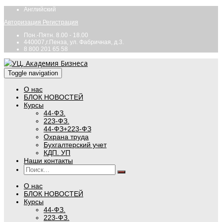
Английский
Авторизация
Регистрация
Пон.-Пятн. 8.00 - 18.00
440007,г.Пенза, ул. Фабричная, д.3.
8 800 201 65 58
Toggle navigation
О нас
БЛОК НОВОСТЕЙ
Курсы
44-ФЗ.
223-ФЗ.
44-ФЗ+223-ФЗ
Охрана труда
Бухгалтерский учет
КДП. УП
Наши контакты
О нас
БЛОК НОВОСТЕЙ
Курсы
44-ФЗ.
223-ФЗ.