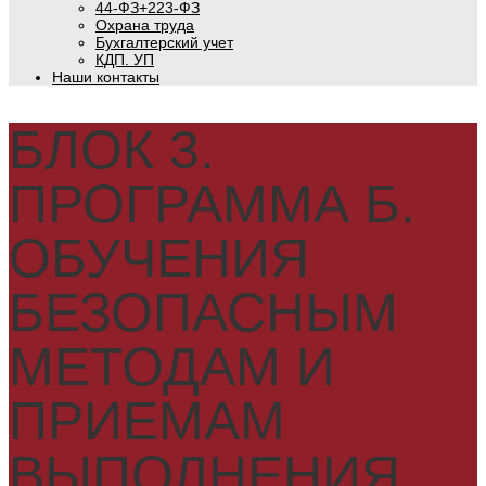
44-ФЗ+223-ФЗ
Охрана труда
Бухгалтерский учет
КДП. УП
Наши контакты
БЛОК 3.
ПРОГРАММА Б.
ОБУЧЕНИЯ
БЕЗОПАСНЫМ
МЕТОДАМ И
ПРИЕМАМ
ВЫПОЛНЕНИЯ