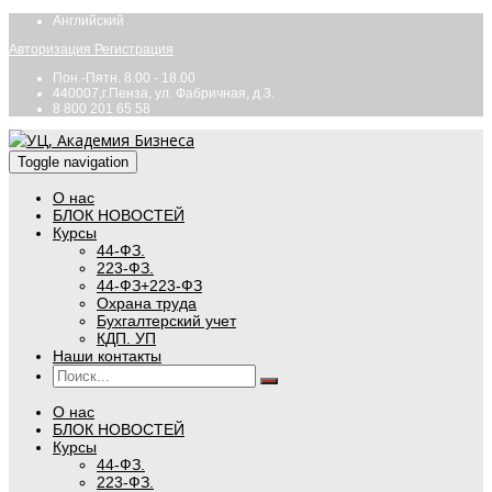
Английский
Авторизация
Регистрация
Пон.-Пятн. 8.00 - 18.00
440007,г.Пенза, ул. Фабричная, д.3.
8 800 201 65 58
Toggle navigation
О нас
БЛОК НОВОСТЕЙ
Курсы
44-ФЗ.
223-ФЗ.
44-ФЗ+223-ФЗ
Охрана труда
Бухгалтерский учет
КДП. УП
Наши контакты
О нас
БЛОК НОВОСТЕЙ
Курсы
44-ФЗ.
223-ФЗ.