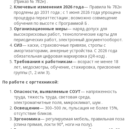
(Приказ № 782н) .
Ключевые изменения 2026 года
— Правила № 782н
продлены до 2031 года ; с 1 июня 2026 года упрощена
процедура переаттестации ; возможно совмещение
обучения по высоте с Программой Б .
Организационные меры
— наряд-допуск для
высокорисковых работ, технологические карты для
периодических работ, электронный документооборот.
СИЗ
— каски, страховочные привязи, стропы с
амортизаторами, анкерные устройства. С 2026 года
обязательная цифровая маркировка (QR-код) .
Требования к работникам
— возраст не менее 18
лет, медосмотры, обучение, стажировка, присвоение
группы (1, 2 или 3).
По работе с оргтехникой:
Опасности, выявляемые СОУТ
— напряженность
труда, тяжесть труда, световая среда,
электромагнитные поля, микроклимат, шум .
Освещение
— 300–500 лк, пульсация не более 15%,
отсутствие бликов.
Эргономика
— регулируемая мебель, правильная поза
(спина прямая, локти 90°, ноги на полу).