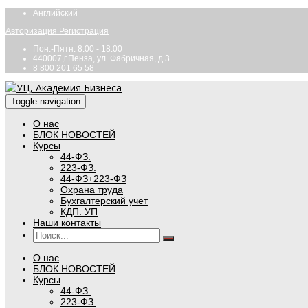
Английский
Авторизация
Регистрация
Пон.-Пятн. 8.00 - 18.00
440007,г.Пенза, ул. Фабричная, д.3.
8 800 201 65 58
Toggle navigation
О нас
БЛОК НОВОСТЕЙ
Курсы
44-ФЗ.
223-ФЗ.
44-ФЗ+223-ФЗ
Охрана труда
Бухгалтерский учет
КДП. УП
Наши контакты
О нас
БЛОК НОВОСТЕЙ
Курсы
44-ФЗ.
223-ФЗ.