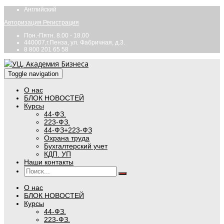
Английский
Авторизация
Регистрация
Пон.-Пятн. 8.00 - 18.00
440007,г.Пенза, ул. Фабричная, д.3.
8 800 201 65 58
Toggle navigation
О нас
БЛОК НОВОСТЕЙ
Курсы
44-ФЗ.
223-ФЗ.
44-ФЗ+223-ФЗ
Охрана труда
Бухгалтерский учет
КДП. УП
Наши контакты
О нас
БЛОК НОВОСТЕЙ
Курсы
44-ФЗ.
223-ФЗ.