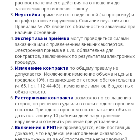
распространении его действия на отношения до
заключения противоречит закону .
Неустойка
применяется в виде пеней (за просрочку) и
штрафа (за иные нарушения). Списание неустойки по
Правилам № 783 является обязанностью заказчика при
наличии оснований.
Экспертиза и приёмка
могут проводиться силами
заказчика или с привлечением внешних экспертов.
Электронная приёмка в ЕИС обязательна для
контрактов, заключенных по результатам электронных
процедур.
Изменение контракта
по общему правилу не
допускается. Исключения: изменение объема и цены в
пределах 10%, независящие от сторон обстоятельства
(ч. 65.1 ст. 112 44-ФЗ) , изменение лимитов бюджетных
обязательств.
Расторжение контракта
возможно по соглашению
сторон, по решению суда или в связи с односторонним
отказом. При одностороннем отказе заказчик обязан
дать поставщику 10 рабочих дней на устранение
нарушений и отменить решение при устранении .
Включение в РНП
не производится, если поставщик
докажет, что надлежащее исполнение оказалось
невозможным из-за обстоятельств непреодолимой