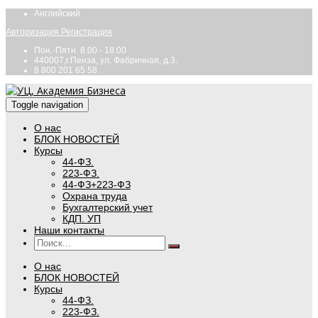
Английский
Авторизация
Регистрация
Пон.-Пятн. 8.00 - 18.00
440007,г.Пенза, ул. Фабричная, д.3.
8 800 201 65 58
Toggle navigation
О нас
БЛОК НОВОСТЕЙ
Курсы
44-ФЗ.
223-ФЗ.
44-ФЗ+223-ФЗ
Охрана труда
Бухгалтерский учет
КДП. УП
Наши контакты
О нас
БЛОК НОВОСТЕЙ
Курсы
44-ФЗ.
223-ФЗ.