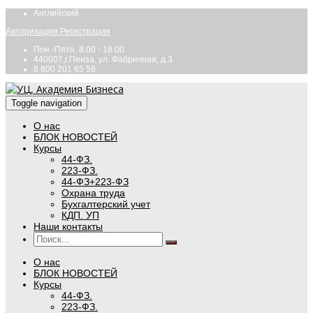
Английский
Авторизация
Регистрация
Пон.-Пятн. 8.00 - 18.00
440007,г.Пенза, ул. Фабричная, д.3.
8 800 201 65 58
Toggle navigation
О нас
БЛОК НОВОСТЕЙ
Курсы
44-ФЗ.
223-ФЗ.
44-ФЗ+223-ФЗ
Охрана труда
Бухгалтерский учет
КДП. УП
Наши контакты
О нас
БЛОК НОВОСТЕЙ
Курсы
44-ФЗ.
223-ФЗ.