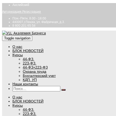
Английский
Авторизация
Регистрация
Пон.-Пятн. 8.00 - 18.00
440007,г.Пенза, ул. Фабричная, д.3.
8 800 201 65 58
Toggle navigation
О нас
БЛОК НОВОСТЕЙ
Курсы
44-ФЗ.
223-ФЗ.
44-ФЗ+223-ФЗ
Охрана труда
Бухгалтерский учет
КДП. УП
Наши контакты
О нас
БЛОК НОВОСТЕЙ
Курсы
44-ФЗ.
223-ФЗ.