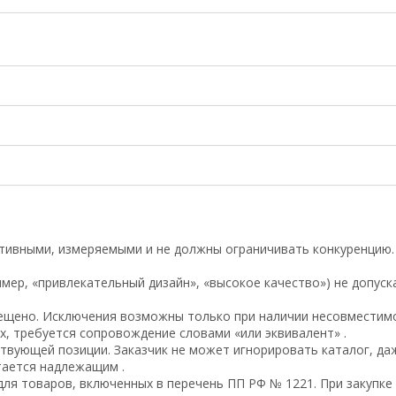
ивными, измеряемыми и не должны ограничивать конкуренцию.
имер, «привлекательный дизайн», «высокое качество») не допус
ещено. Исключения возможны только при наличии несовместимо
х, требуется сопровождение словами «или эквивалент» .
твующей позиции. Заказчик не может игнорировать каталог, да
тается надлежащим .
ля товаров, включенных в перечень ПП РФ № 1221. При закупке