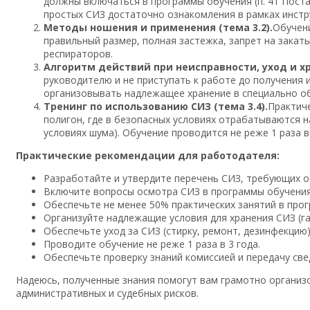
должны включаться в программы обучения (п. 41 Пост
простых СИЗ достаточно ознакомления в рамках инстр
Методы ношения и применения (тема 3.2).
Обучени
правильный размер, полная застежка, запрет на зака
респираторов.
Алгоритм действий при неисправности, уход и хра
руководителю и не приступать к работе до получения и
организовывать надлежащее хранение в специально об
Тренинг по использованию СИЗ (тема 3.4).
Практич
полигон, где в безопасных условиях отрабатываются н
условиях шума). Обучение проводится не реже 1 раза в 
Практические рекомендации для работодателя:
Разработайте и утвердите перечень СИЗ, требующих об
Включите вопросы осмотра СИЗ в программы обучения 
Обеспечьте не менее 50% практических занятий в про
Организуйте надлежащие условия для хранения СИЗ (га
Обеспечьте уход за СИЗ (стирку, ремонт, дезинфекцию) 
Проводите обучение не реже 1 раза в 3 года.
Обеспечьте проверку знаний комиссией и передачу све
Надеюсь, полученные знания помогут вам грамотно организо
административных и судебных рисков.