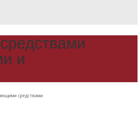
 средствами
и и
вающими средствами