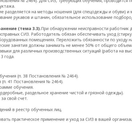
ановления № 2464). Для СИЗ, требующих обучения, проводится п
уктажа.
е разделяется на методы ношения (для спецодежды и обуви) и 
тывание рукавов и штанин, обязательное использование подбор
нение (тема 3.3).
При обнаружении неисправности работник 
справных СИЗ. Работодатель обязан обеспечивать уход (стирку,
орудованных помещениях. Переложить обязанности по уходу на
еские занятия должны занимать не менее 50% от общего объе
авыки для различных производственных ситуаций (работа на выс
3 года.
учения (п. 38 Постановления № 2464).
(п. 41 Постановления № 2464).
грамме обучения.
рдеробные, раздельное хранение чистой и грязной одежды).
за свой счет.
дений в реестр обученных лиц.
вать практическое применение и уход за СИЗ в вашей организа