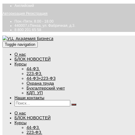
Английский
Авторизация
Регистрация
Пон.-Пятн. 8.00 - 18.00
440007,г.Пенза, ул. Фабричная, д.3.
8 800 201 65 58
Toggle navigation
О нас
БЛОК НОВОСТЕЙ
Курсы
44-ФЗ.
223-ФЗ.
44-ФЗ+223-ФЗ
Охрана труда
Бухгалтерский учет
КДП. УП
Наши контакты
О нас
БЛОК НОВОСТЕЙ
Курсы
44-ФЗ.
223-ФЗ.