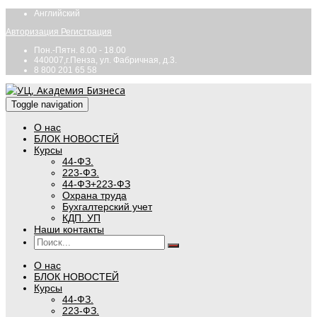
Английский
Авторизация
Регистрация
Пон.-Пятн. 8.00 - 18.00
440007,г.Пенза, ул. Фабричная, д.3.
8 800 201 65 58
Toggle navigation
О нас
БЛОК НОВОСТЕЙ
Курсы
44-ФЗ.
223-ФЗ.
44-ФЗ+223-ФЗ
Охрана труда
Бухгалтерский учет
КДП. УП
Наши контакты
О нас
БЛОК НОВОСТЕЙ
Курсы
44-ФЗ.
223-ФЗ.