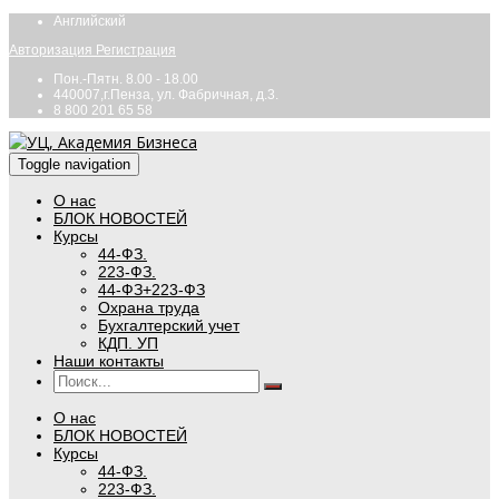
Английский
Авторизация
Регистрация
Пон.-Пятн. 8.00 - 18.00
440007,г.Пенза, ул. Фабричная, д.3.
8 800 201 65 58
Toggle navigation
О нас
БЛОК НОВОСТЕЙ
Курсы
44-ФЗ.
223-ФЗ.
44-ФЗ+223-ФЗ
Охрана труда
Бухгалтерский учет
КДП. УП
Наши контакты
О нас
БЛОК НОВОСТЕЙ
Курсы
44-ФЗ.
223-ФЗ.