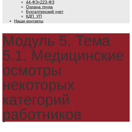
44-ФЗ+223-ФЗ
Охрана труда
Бухгалтерский учет
КДП. УП
Наши контакты
Модуль 5. Тема
5.1. Медицинские
осмотры
некоторых
категорий
работников