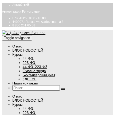
Английский
Авторизация
Регистрация
Пон.-Пятн. 8.00 - 18.00
440007,г.Пенза, ул. Фабричная, д.3.
8 800 201 65 58
Toggle navigation
О нас
БЛОК НОВОСТЕЙ
Курсы
44-ФЗ.
223-ФЗ.
44-ФЗ+223-ФЗ
Охрана труда
Бухгалтерский учет
КДП. УП
Наши контакты
О нас
БЛОК НОВОСТЕЙ
Курсы
44-ФЗ.
223-ФЗ.