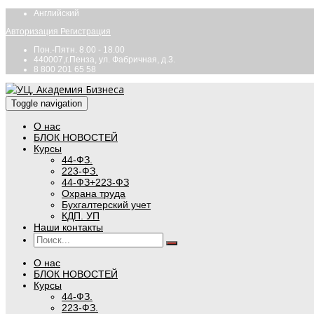
Английский
Авторизация
Регистрация
Пон.-Пятн. 8.00 - 18.00
440007,г.Пенза, ул. Фабричная, д.3.
8 800 201 65 58
Toggle navigation
О нас
БЛОК НОВОСТЕЙ
Курсы
44-ФЗ.
223-ФЗ.
44-ФЗ+223-ФЗ
Охрана труда
Бухгалтерский учет
КДП. УП
Наши контакты
О нас
БЛОК НОВОСТЕЙ
Курсы
44-ФЗ.
223-ФЗ.