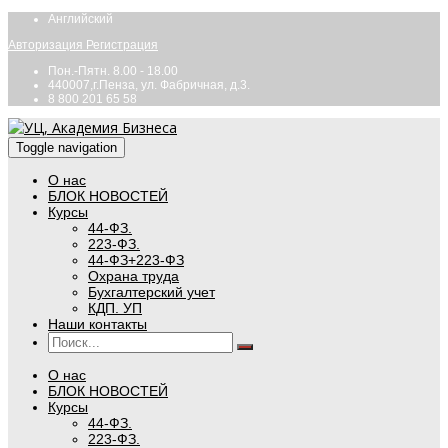
Английский
Авторизация
Регистрация
Пон.-Пятн. 8.00 - 18.00
440007,г.Пенза, ул. Фабричная, д.3.
8 800 201 65 58
Toggle navigation
О нас
БЛОК НОВОСТЕЙ
Курсы
44-ФЗ.
223-ФЗ.
44-ФЗ+223-ФЗ
Охрана труда
Бухгалтерский учет
КДП. УП
Наши контакты
О нас
БЛОК НОВОСТЕЙ
Курсы
44-ФЗ.
223-ФЗ.