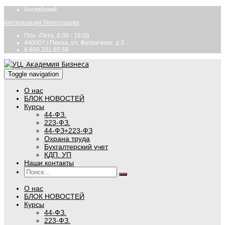
Английский
Авторизация
Регистрация
Пон.-Пятн. 8.00 - 18.00
440007,г.Пенза, ул. Фабричная, д.3.
8 800 201 65 58
Toggle navigation
О нас
БЛОК НОВОСТЕЙ
Курсы
44-ФЗ.
223-ФЗ.
44-ФЗ+223-ФЗ
Охрана труда
Бухгалтерский учет
КДП. УП
Наши контакты
О нас
БЛОК НОВОСТЕЙ
Курсы
44-ФЗ.
223-ФЗ.