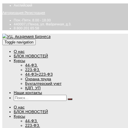
Английский
Авторизация
Регистрация
Пон.-Пятн. 8.00 - 18.00
440007,г.Пенза, ул. Фабричная, д.3.
8 800 201 65 58
Toggle navigation
О нас
БЛОК НОВОСТЕЙ
Курсы
44-ФЗ.
223-ФЗ.
44-ФЗ+223-ФЗ
Охрана труда
Бухгалтерский учет
КДП. УП
Наши контакты
О нас
БЛОК НОВОСТЕЙ
Курсы
44-ФЗ.
223-ФЗ.