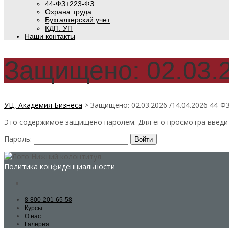
44-ФЗ+223-ФЗ
Охрана труда
Бухгалтерский учет
КДП. УП
Наши контакты
Защищено: 02.03.2
УЦ, Академия Бизнеса
>
Защищено: 02.03.2026 /14.04.2026 44-Ф
Это содержимое защищено паролем. Для его просмотра введит
Пароль:
Политика конфиденциальности
8-800-201-65-58
Курсы
О нас
Галерея