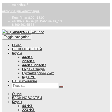
Английский
Авторизация
Регистрация
Пон.-Пятн. 8.00 - 18.00
440007,г.Пенза, ул. Фабричная, д.3.
8 800 201 65 58
Toggle navigation
О нас
БЛОК НОВОСТЕЙ
Курсы
44-ФЗ.
223-ФЗ.
44-ФЗ+223-ФЗ
Охрана труда
Бухгалтерский учет
КДП. УП
Наши контакты
О нас
БЛОК НОВОСТЕЙ
Курсы
44-ФЗ.
223-ФЗ.