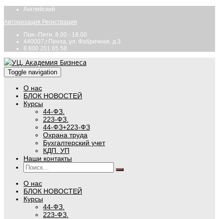
Английский
Авторизация
Регистрация
Пон.-Пятн. 8.00 - 18.00
440007,г.Пенза, ул. Фабричная, д.3.
8 800 201 65 58
Toggle navigation
О нас
БЛОК НОВОСТЕЙ
Курсы
44-ФЗ.
223-ФЗ.
44-ФЗ+223-ФЗ
Охрана труда
Бухгалтерский учет
КДП. УП
Наши контакты
О нас
БЛОК НОВОСТЕЙ
Курсы
44-ФЗ.
223-ФЗ.