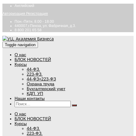
Английский
Авторизация
Регистрация
Пон.-Пятн. 8.00 - 18.00
440007,г.Пенза, ул. Фабричная, д.3.
8 800 201 65 58
Toggle navigation
О нас
БЛОК НОВОСТЕЙ
Курсы
44-ФЗ.
223-ФЗ.
44-ФЗ+223-ФЗ
Охрана труда
Бухгалтерский учет
КДП. УП
Наши контакты
О нас
БЛОК НОВОСТЕЙ
Курсы
44-ФЗ.
223-ФЗ.