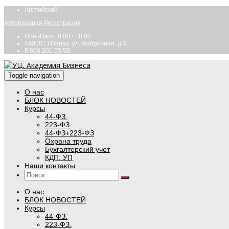
Английский
Авторизация
Регистрация
Пон.-Пятн. 8.00 - 18.00
440007,г.Пенза, ул. Фабричная, д.3.
8 800 201 65 58
Toggle navigation
О нас
БЛОК НОВОСТЕЙ
Курсы
44-ФЗ.
223-ФЗ.
44-ФЗ+223-ФЗ
Охрана труда
Бухгалтерский учет
КДП. УП
Наши контакты
О нас
БЛОК НОВОСТЕЙ
Курсы
44-ФЗ.
223-ФЗ.