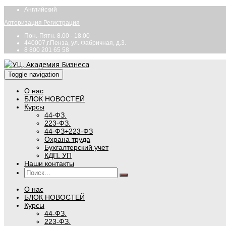
Английский
Авторизация
Регистрация
Пон.-Пятн. 8.00 - 18.00
440007,г.Пенза, ул. Фабричная, д.3.
8 800 201 65 58
Toggle navigation
О нас
БЛОК НОВОСТЕЙ
Курсы
44-ФЗ.
223-ФЗ.
44-ФЗ+223-ФЗ
Охрана труда
Бухгалтерский учет
КДП. УП
Наши контакты
О нас
БЛОК НОВОСТЕЙ
Курсы
44-ФЗ.
223-ФЗ.