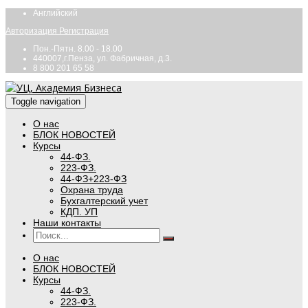
Английский
Авторизация
Регистрация
Пон.-Пятн. 8.00 - 18.00
440007,г.Пенза, ул. Фабричная, д.3.
8 800 201 65 58
Toggle navigation
О нас
БЛОК НОВОСТЕЙ
Курсы
44-ФЗ.
223-ФЗ.
44-ФЗ+223-ФЗ
Охрана труда
Бухгалтерский учет
КДП. УП
Наши контакты
О нас
БЛОК НОВОСТЕЙ
Курсы
44-ФЗ.
223-ФЗ.