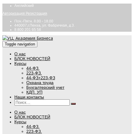
Английский
Авторизация
Регистрация
Пон.-Пятн. 8.00 - 18.00
440007,г.Пенза, ул. Фабричная, д.3.
8 800 201 65 58
Toggle navigation
О нас
БЛОК НОВОСТЕЙ
Курсы
44-ФЗ.
223-ФЗ.
44-ФЗ+223-ФЗ
Охрана труда
Бухгалтерский учет
КДП. УП
Наши контакты
О нас
БЛОК НОВОСТЕЙ
Курсы
44-ФЗ.
223-ФЗ.