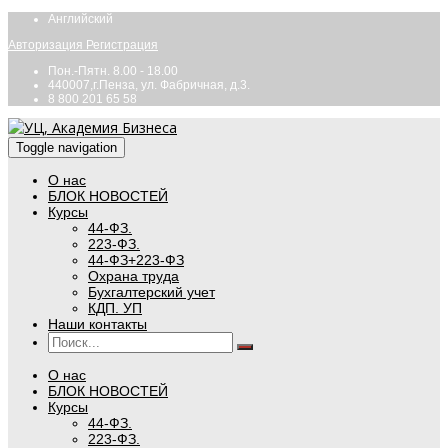
Английский
Авторизация
Регистрация
Пон.-Пятн. 8.00 - 18.00
440007,г.Пенза, ул. Фабричная, д.3.
8 800 201 65 58
Toggle navigation
О нас
БЛОК НОВОСТЕЙ
Курсы
44-ФЗ.
223-ФЗ.
44-ФЗ+223-ФЗ
Охрана труда
Бухгалтерский учет
КДП. УП
Наши контакты
О нас
БЛОК НОВОСТЕЙ
Курсы
44-ФЗ.
223-ФЗ.